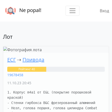
Ne popal!
Вход
Лот
ЕСГ
⇢
Привода
Рейтинг 40
19678458
11.10.23 20:45
1. Корпус m4a1 от E&L (покрытие порошковой 
краской)

- Стенки гирбокса B&C фрезерованный алюминий 

- Нозл, голова поршня, голова цилиндра Combat 