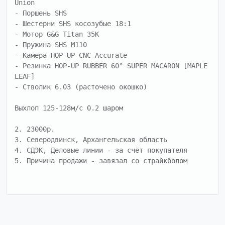
Union 

- Поршень SHS 

- Шестерни SHS косозубые 18:1 

- Мотор G&G Titan 35К 

- Пружина SHS M110 

- Камера HOP-UP CNC Accurate 

- Резинка HOP-UP RUBBER 60° SUPER MACARON [MAPLE 
LEAF] 

- Стволик 6.03 (расточено окошко) 

Выхлоп 125-128м/с 0.2 шаром

2. 23000р.

3. Северодвинск, Архангельская область

4. СДЭК, Деловые линии - за счёт покупателя

5. Причина продажи - завязал со страйкболом