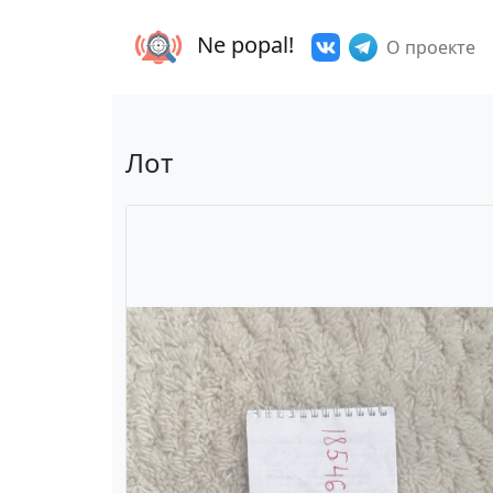
Ne popal!
О проекте
Лот