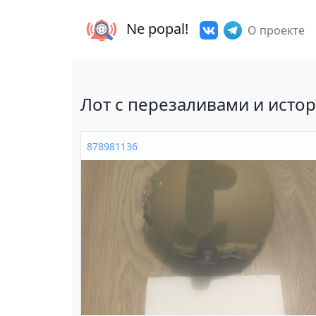
Ne popal!
О проекте
Лот с перезаливами и исто
878981136