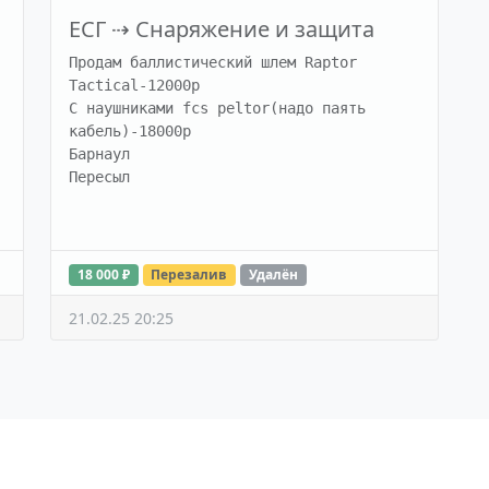
ЕСГ
⇢
Снаряжение и защита
Продам баллистический шлем Raptor 
Tactical-12000р

С наушниками fcs peltor(надо паять 
кабель)-18000р

Барнаул

Пересыл
18 000 ₽
Перезалив
Удалён
21.02.25 20:25