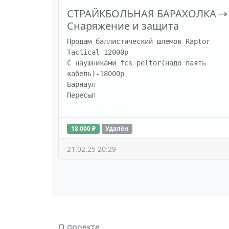
СТРАЙКБОЛЬНАЯ БАРАХОЛКА
⇢
Снаряжение и защита
Продам баллистический шлемов Raptor 
Tactical-12000р

С наушниками fcs peltor(надо паять 
кабель)-18000р

Барнаул

Пересыл
18 000 ₽
Удалён
21.02.25 20:29
О проекте