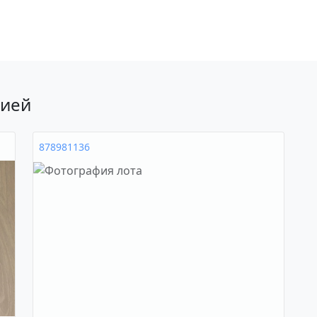
рией
878981136