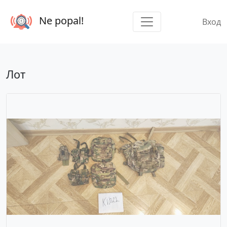
Ne popal!
Вход
Лот