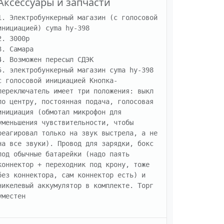
Аксессуары и запчасти
1. Электробункерный магазин (с голосовой 
инициацией) cyma hy-398

2. 3000р

3. Самара

4. Возможен пересыл СДЭК

5. электробункерный магазин cyma hy-398 
с голосовой инициацией Кнопка-
переключатель имеет три положения: выкл 
по центру, постоянная подача, голосовая 
инициация (обмотал микрофон для 
уменьшения чувствительности, чтобы 
реагировал только на звук выстрела, а не 
на все звуки). Провод для зарядки, бокс 
под обычные батарейки (надо паять 
коннектор + переходник под крону, тоже 
без коннектора, сам коннектор есть) и 
никелевый аккумулятор в комплекте. Торг 
уместен