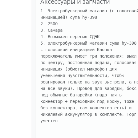
Аксессуары и запчасти
1. Электробункерный магазин (с голосовой
инициацией) cyma hy-398

2. 2500

3. Самара

4. Возможен пересыл СДЭК

5. электробункерный магазин cyma hy-398 
с голосовой инициацией Кнопка-
переключатель имеет три положения: выкл 
по центру, постоянная подача, голосовая 
инициация (обмотал микрофон для 
уменьшения чувствительности, чтобы 
реагировал только на звук выстрела, а не
на все звуки). Провод для зарядки, бокс 
под обычные батарейки (надо паять 
коннектор + переходник под крону, тоже 
без коннектора, сам коннектор есть) и 
никелевый аккумулятор в комплекте. Торг 
уместен