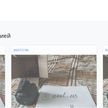
рией
36473196
3