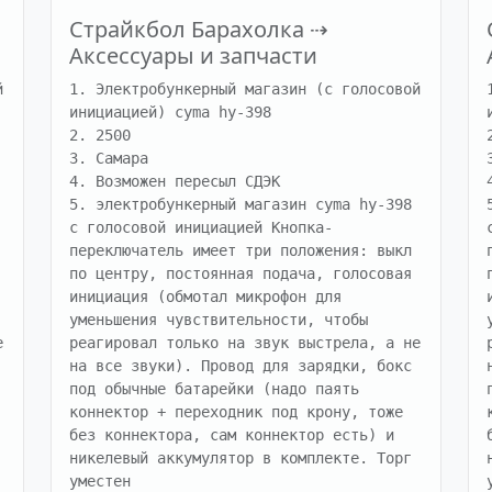
Страйкбол Барахолка
⇢
Аксессуары и запчасти
 
1. Электробункерный магазин (с голосовой 
инициацией) cyma hy-398

2. 2500

3. Самара

4. Возможен пересыл СДЭК

5. электробункерный магазин cyma hy-398 
с голосовой инициацией Кнопка-
переключатель имеет три положения: выкл 
по центру, постоянная подача, голосовая 
инициация (обмотал микрофон для 
уменьшения чувствительности, чтобы 
 
реагировал только на звук выстрела, а не 
на все звуки). Провод для зарядки, бокс 
под обычные батарейки (надо паять 
коннектор + переходник под крону, тоже 
без коннектора, сам коннектор есть) и 
никелевый аккумулятор в комплекте. Торг 
уместен