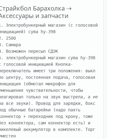
Страйкбол Барахолка
⇢
Аксессуары и запчасти
1. Электробункерный магазин (с голосовой 
инициацией) cyma hy-398

2. 2500

3. Самара

4. Возможен пересыл СДЭК

5. электробункерный магазин cyma hy-398 
с голосовой инициацией Кнопка-
переключатель имеет три положения: выкл 
по центру, постоянная подача, голосовая 
инициация (обмотал микрофон для 
уменьшения чувствительности, чтобы 
реагировал только на звук выстрела, а не 
на все звуки). Провод для зарядки, бокс 
под обычные батарейки (надо паять 
коннектор + переходник под крону, тоже 
без коннектора, сам коннектор есть) и 
никелевый аккумулятор в комплекте. Торг 
уместен