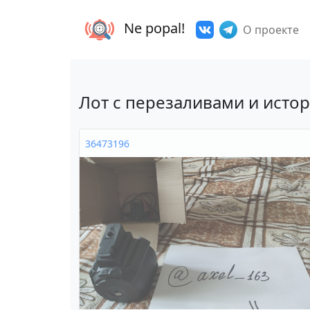
Ne popal!
О проекте
Лот с перезаливами и исто
36473196