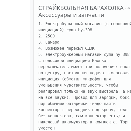
СТРАЙКБОЛЬНАЯ БАРАХОЛКА
⇢
Аксессуары и запчасти
1. Электробункерный магазин (с голосовой
инициацией) cyma hy-398

2. 2500

3. Самара

4. Возможен пересыл СДЭК

5. электробункерный магазин cyma hy-398 
с голосовой инициацией Кнопка-
переключатель имеет три положения: выкл 
по центру, постоянная подача, голосовая 
инициация (обмотал микрофон для 
уменьшения чувствительности, чтобы 
реагировал только на звук выстрела, а не
на все звуки). Провод для зарядки, бокс 
под обычные батарейки (надо паять 
коннектор + переходник под крону, тоже 
без коннектора, сам коннектор есть) и 
никелевый аккумулятор в комплекте. Торг 
уместен