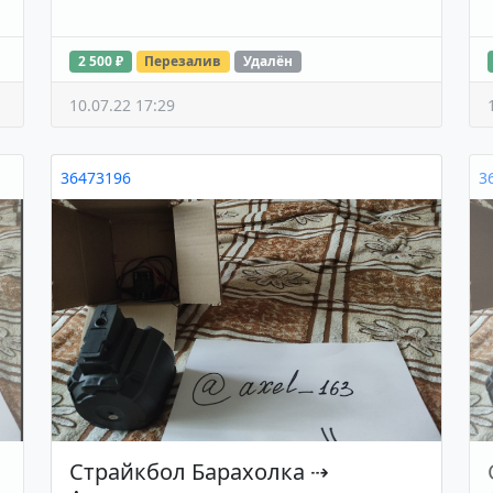
2 500 ₽
Перезалив
Удалён
10.07.22 17:29
36473196
3
Страйкбол Барахолка
⇢