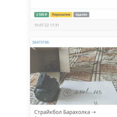
2 500 ₽
Перезалив
Удалён
10.07.22 17:31
36473196
Страйкбол Барахолка
⇢