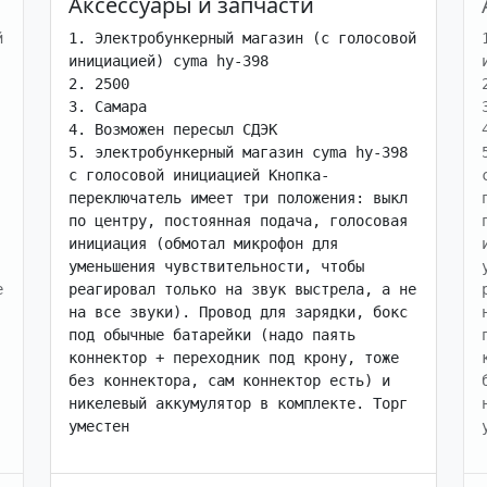
Аксессуары и запчасти
 
1. Электробункерный магазин (с голосовой 
инициацией) cyma hy-398

2. 2500

3. Самара

4. Возможен пересыл СДЭК

5. электробункерный магазин cyma hy-398 
с голосовой инициацией Кнопка-
переключатель имеет три положения: выкл 
по центру, постоянная подача, голосовая 
инициация (обмотал микрофон для 
уменьшения чувствительности, чтобы 
 
реагировал только на звук выстрела, а не 
на все звуки). Провод для зарядки, бокс 
под обычные батарейки (надо паять 
коннектор + переходник под крону, тоже 
без коннектора, сам коннектор есть) и 
никелевый аккумулятор в комплекте. Торг 
уместен