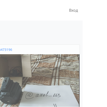
Вход
6473196