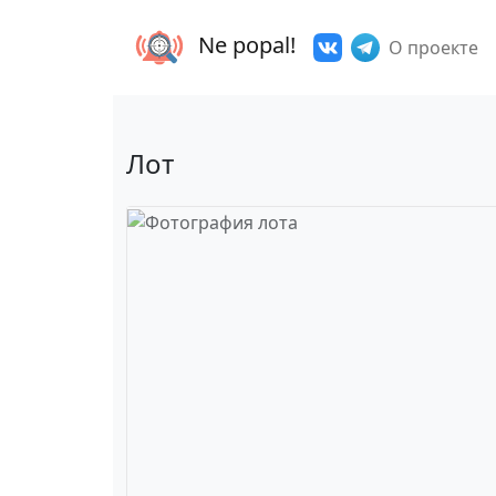
Ne popal!
О проекте
Лот