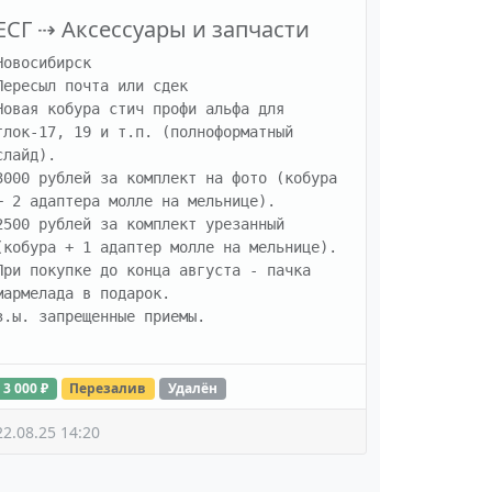
ЕСГ
⇢
Аксессуары и запчасти
Новосибирск

Пересыл почта или сдек

Новая кобура стич профи альфа для 
глок-17, 19 и т.п. (полноформатный 
слайд).

3000 рублей за комплект на фото (кобура 
+ 2 адаптера молле на мельнице).

2500 рублей за комплект урезанный 
(кобура + 1 адаптер молле на мельнице).

При покупке до конца августа - пачка 
мармелада в подарок.

з.ы. запрещенные приемы.
3 000 ₽
Перезалив
Удалён
22.08.25 14:20