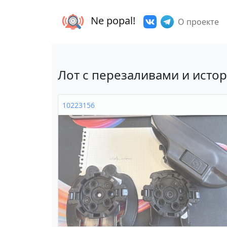
Ne popal!
О проекте
Лот с перезаливами и исто
10223156