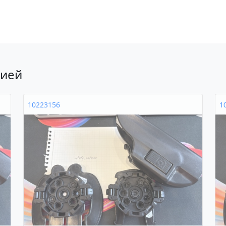
рией
10223156
1