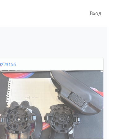
Вход
0223156