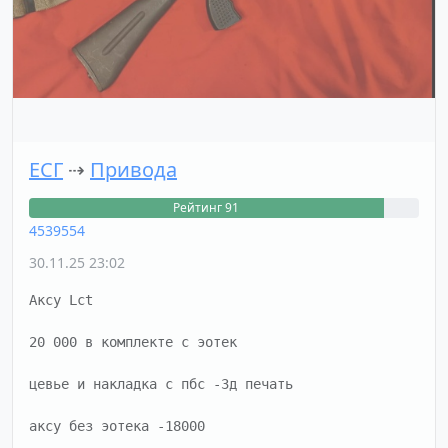
ЕСГ
⇢
Привода
Рейтинг 91
4539554
30.11.25 23:02
Аксу Lct 

20 000 в комплекте с эотек 

цевье и накладка с пбс -3д печать 

аксу без эотека -18000
