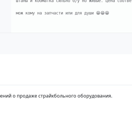
штаны и кобматка сильно б/у но живые. цена соответ
мож кому на запчасти или для души 😁😁😁
влений о продаже страйкбольного оборудования.