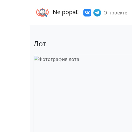
Ne popal!
О проекте
Лот