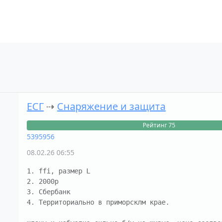
ЕСГ
⇢
Снаряжение и защита
Рейтинг 75
5395956
08.02.26 06:55
1. ffi, размер L

2. 2000р

3. Сбербанк

4. Территориально в приморсклм крае. 
