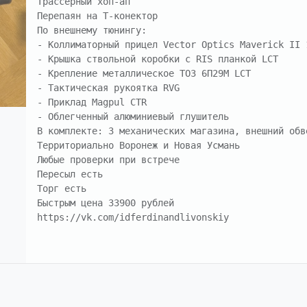
Трассерный хоп-ап

Перепаян на Т-конектор

По внешнему тюнингу:

- Коллиматорный прицел Vector Optics Maverick II 1
- Крышка ствольной коробки с RIS планкой LCT

- Крепление металлическое ТОЗ 6П29М LCT

- Тактическая рукоятка RVG

- Приклад Magpul CTR

- Облегченный алюминиевый глушитель

В комплекте: 3 механических магазина, внешний обв
Территориально Воронеж и Новая Усмань

Любые проверки при встрече

Пересыл есть 

Торг есть

Быстрым цена 33900 рублей

https://vk.com/idferdinandlivonskiy