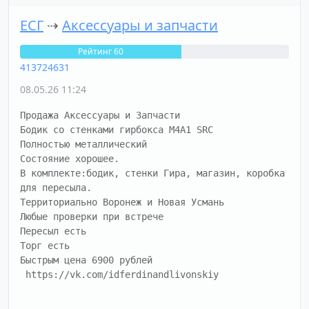
ЕСГ
⇢
Аксессуары и запчасти
Рейтинг 60
413724631
08.05.26 11:24
Продажа Аксессуары и Запчасти

Бодик со стенками гирбокса M4A1 SRC

Полностью металлический 

Состояние хорошее.

В комплекте:бодик, стенки Гира, магазин, коробка 
для пересыла.

Территориально Воронеж и Новая Усмань

Любые проверки при встрече

Пересыл есть 

Торг есть

Быстрым цена 6900 рублей

 https://vk.com/idferdinandlivonskiy