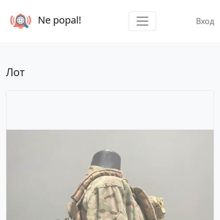
Ne popal!
Вход
Лот