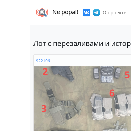
Ne popal!
О проекте
Лот с перезаливами и исто
922106