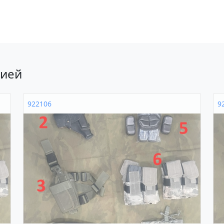
рией
922106
9