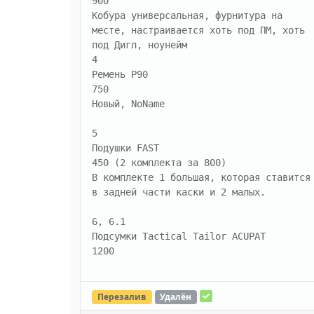
900 

Кобура универсальная, фурнитура на 
месте, настраивается хоть под ПМ, хоть 
под Дигл, ноунейм

4

Ремень P90 

750 

Новый, NoName

5

Подушки FAST 

450 (2 комплекта за 800) 

В комплекте 1 большая, которая ставится 
в задней части каски и 2 малых.

6, 6.1

Подсумки Tactical Tailor ACUPAT 

1200
Перезалив
Удалён