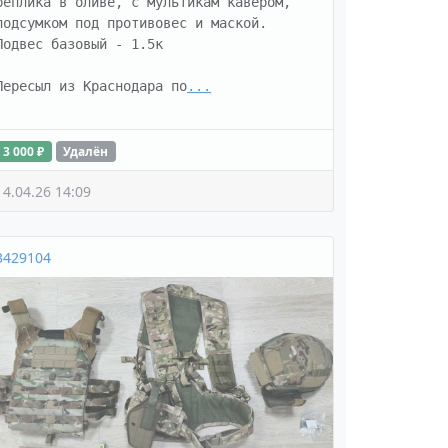
реплика в оливе, с мультикам кавером, 
подсумком под противовес и маской. 
Подвес базовый - 1.5к

Пересыл из Краснодара по
...
3 000 ₽
Удалён
14.04.26 14:09
3429104