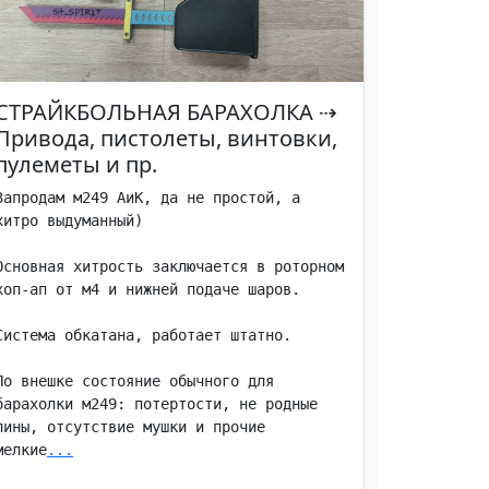
СТРАЙКБОЛЬНАЯ БАРАХОЛКА
⇢
Привода, пистолеты, винтовки,
пулеметы и пр.
Запродам м249 АиК, да не простой, а 
хитро выдуманный)

Основная хитрость заключается в роторном 
хоп-ап от м4 и нижней подаче шаров. 

Система обкатана, работает штатно.

По внешке состояние обычного для 
барахолки м249: потертости, не родные 
пины, отсутствие мушки и прочие 
мелкие
...