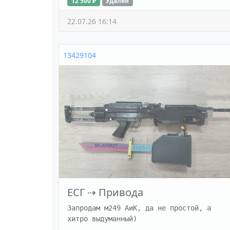
12 500 ₽
Удалён
22.07.26 16:14
13429104
ЕСГ
⇢
Привода
Запродам м249 АиК, да не простой, а 
хитро выдуманный)
