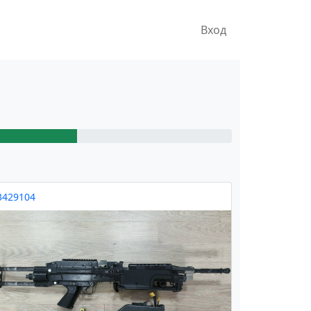
Вход
3429104