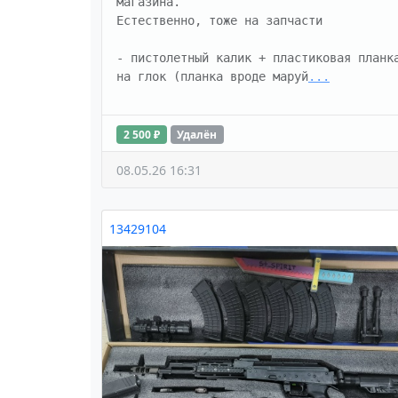
магазина.

Естественно, тоже на запчасти

- пистолетный калик + пластиковая планка
на глок (планка вроде маруй
...
2 500 ₽
Удалён
08.05.26 16:31
13429104