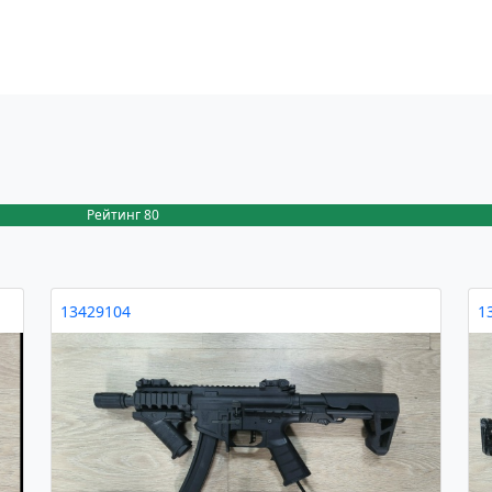
Рейтинг 80
13429104
1