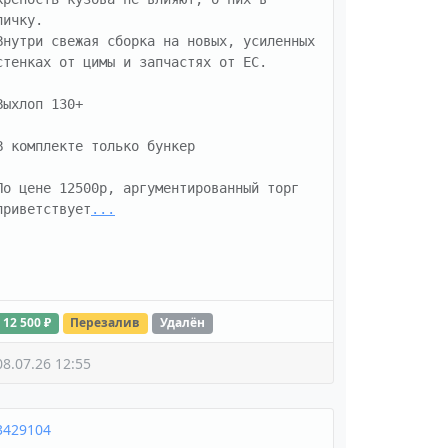
личку. 

Внутри свежая сборка на новых, усиленных 
стенках от цимы и запчастях от ЕС. 

Выхлоп 130+

В комплекте только бункер

По цене 12500р, аргументированный торг 
приветствует
...
12 500 ₽
Перезалив
Удалён
08.07.26 12:55
3429104