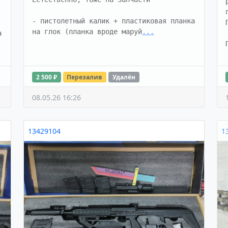
- пистолетный калик + пластиковая планка 
на глок (планка вроде маруй
...
 
2 500 ₽
Перезалив
Удалён
08.05.26 16:26
13429104
1