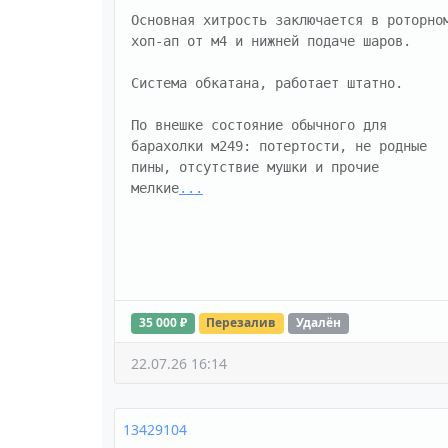
Основная хитрость заключается в роторном
хоп-ап от м4 и нижней подаче шаров. 

Система обкатана, работает штатно.

По внешке состояние обычного для 
барахолки м249: потертости, не родные 
пины, отсутствие мушки и прочие 
мелкие
...
35 000 ₽
Перезалив
Удалён
22.07.26 16:14
13429104