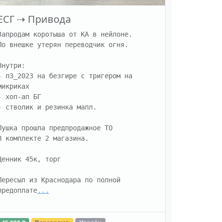
ЕСГ
⇢
Привода
Запродам коротыша от КА в нейлоне. 

По внешке утерян переводчик огня.

Внутри:

- п3_2023 на безгире с тригером на 
микриках

- хоп-ап БГ

- стволик и резинка мапл.

Пушка прошла предпродажное ТО

В комплекте 2 магазина.

Ценник 45к, торг

Пересыл из Краснодара по полной 
предоплате
...