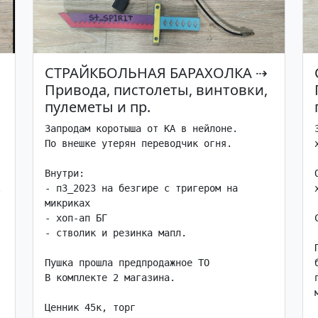
СТРАЙКБОЛЬНАЯ БАРАХОЛКА
⇢
Привода, пистолеты, винтовки,
пулеметы и пр.
Запродам коротыша от КА в нейлоне. 

По внешке утерян переводчик огня.

Внутри:



- п3_2023 на безгире с тригером на 
микриках

- хоп-ап БГ

- стволик и резинка мапл.

Пушка прошла предпродажное ТО

В комплекте 2 магазина.

Ценник 45к, торг
