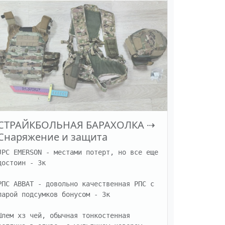
СТРАЙКБОЛЬНАЯ БАРАХОЛКА
⇢
Снаряжение и защита
JPC EMERSON - местами потерт, но все еще 
достоин - 3к

РПС ABBAT - довольно качественная РПС с 
парой подсумков бонусом - 3к

Шлем хз чей, обычная тонкостенная 