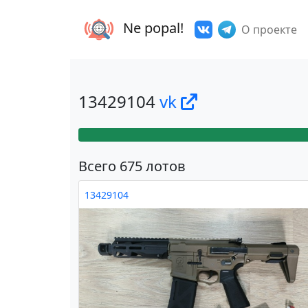
Ne popal!
О проекте
13429104
vk
Всего 675 лотов
13429104