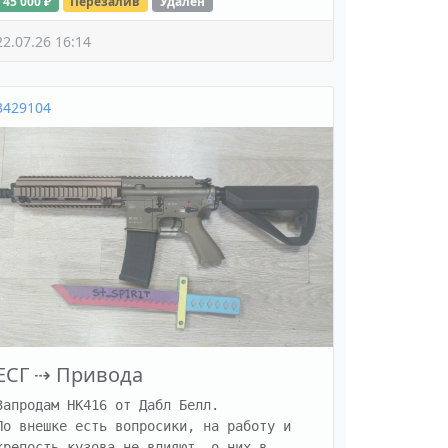
45 000 ₽
Перезалив
Удалён
22.07.26 16:14
3429104
ЕСГ
⇢
Привода
Запродам HK416 от Дабл Белл. 

По внешке есть вопросики, на работу и 
крепость кузова не влияют, о них в 