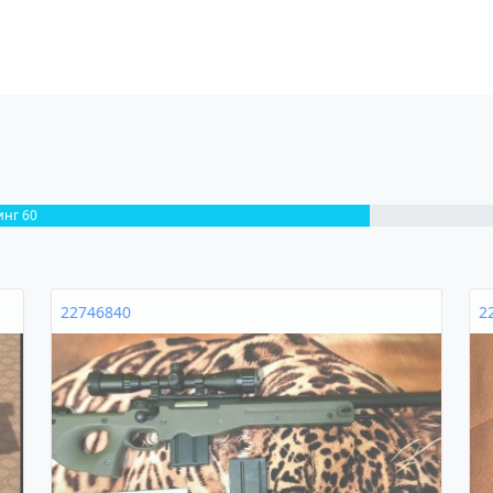
инг 60
22746840
2