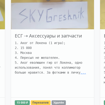
ЕСГ
⇢
Аксессуары и запчасти
1. Аког от Локена (1 игра);

2. 15 000

3. Москва

4. Пересыл не желателен. 

5. Аког еволюшен гир от Локена, одно 
 
использования, понял что коллиматор 
больше нравится. За фотками в личку
...
15 000 ₽
Перезалив
Удалён