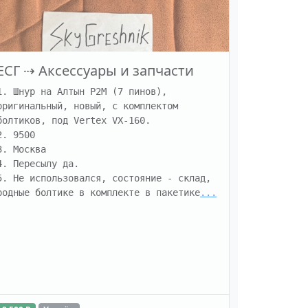
ЕСГ
⇢
Аксессуары и запчасти
1. Шнур на Алтын Р2М (7 пинов), 
оригинальный, новый, с комплектом 
болтиков, под Vertex VX-160. 

2. 9500

3. Москва

4. Пересылу да. 

5. Не использовался, состояние - склад, 
родные болтике в комплекте в пакетике
...