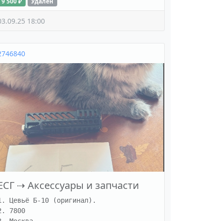
9 500 ₽
Удалён
03.09.25 18:00
2746840
ЕСГ
⇢
Аксессуары и запчасти
1. Цевьё Б-10 (оригинал).

2. 7800
