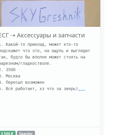
ЕСГ
⇢
Аксессуары и запчасти
1. Какой-то приклад, может кто-то 
подскажет что это, на ощупь и выглядит 
так, будто бы вполне может стоять на 
нарезном/гладкостволе.

2. 3500

3. Москва

4. Пересыл возможен

5. Всё работает, хз что за зверь)
...
3 500 ₽
Удалён