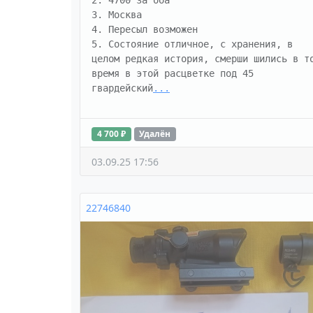
2. 4700 за оба

3. Москва

4. Пересыл возможен 

5. Состояние отличное, с хранения, в 
целом редкая история, смерши шились в то
время в этой расцветке под 45 
гвардейский
...
4 700 ₽
Удалён
03.09.25 17:56
22746840