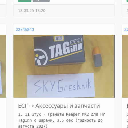
13.03.25 13:20
22746840
2
ЕСГ
⇢
Аксессуары и запчасти
1. 11 штук - Гранаты Reaper MK2 для ПУ 
TagInn с шарами, 3,5 сек (годность до 
августа 2027)
