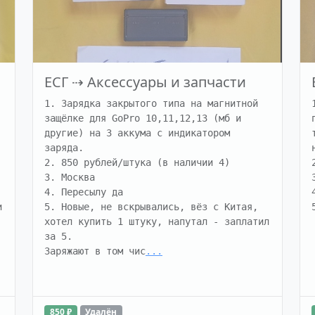
ЕСГ
⇢
Аксессуары и запчасти
1. Зарядка закрытого типа на магнитной 
защёлке для GoPro 10,11,12,13 (мб и 
другие) на 3 аккума с индикатором 
заряда.

2. 850 рублей/штука (в наличии 4)

3. Москва

4. Пересылу да

 
5. Новые, не вскрывались, вёз с Китая, 
хотел купить 1 штуку, напутал - заплатил 
за 5.

Заряжают в том чис
...
850 ₽
Удалён