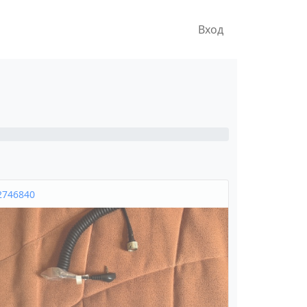
Вход
2746840