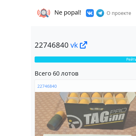
Ne popal!
О проекте
22746840
vk
Рейт
Всего 60 лотов
22746840