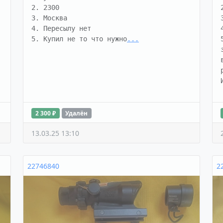
2. 2300

3. Москва

4. Пересылу нет

5. Купил не то что нужно
...
2 300 ₽
Удалён
13.03.25 13:10
22746840
2