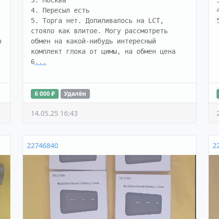
3. Москва

4. Пересыл есть

5. Торга нет. Допиливалось на LCT, 
стояло как влитое. Могу рассмотреть 
 
обмен на какой-нибудь интересный 
комплект глока от цимы, на обмен цена 
6
...
6 000 ₽
Удалён
14.05.25 16:43
22746840
2