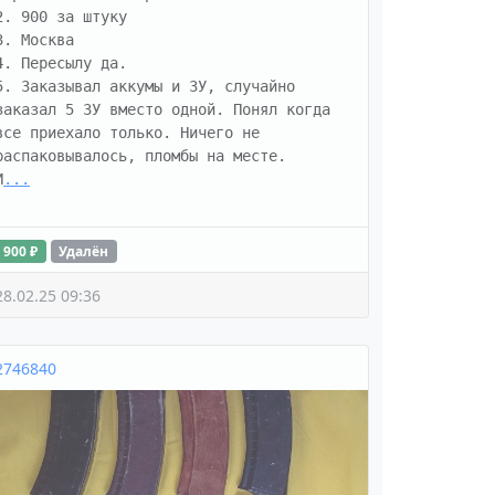
2. 900 за штуку

3. Москва

4. Пересылу да. 

5. Заказывал аккумы и ЗУ, случайно 
заказал 5 ЗУ вместо одной. Понял когда 
все приехало только. Ничего не 
распаковывалось, пломбы на месте. 

И
...
900 ₽
Удалён
28.02.25 09:36
2746840