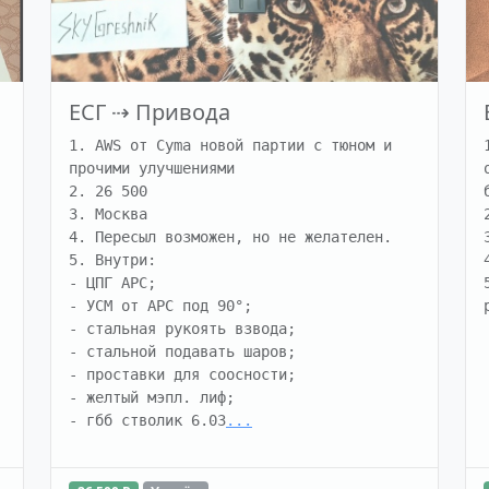
ЕСГ
⇢
Привода
1. AWS от Cyma новой партии с тюном и 
прочими улучшениями

2. 26 500

3. Москва

4. Пересыл возможен, но не желателен.

5. Внутри:

- ЦПГ АРС;

- УСМ от АРС под 90°;

- стальная рукоять взвода;

- стальной подавать шаров;

- проставки для соосности;

- желтый мэпл. лиф;

- гбб стволик 6.03
...