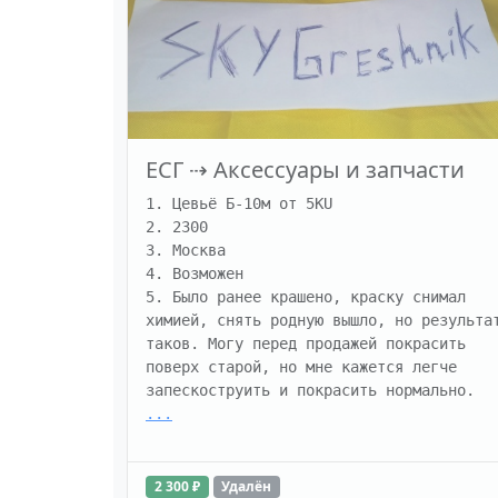
ЕСГ
⇢
Аксессуары и запчасти
1. Цевьё Б-10м от 5KU

2. 2300

3. Москва

4. Возможен

5. Было ранее крашено, краску снимал 
химией, снять родную вышло, но результат
таков. Могу перед продажей покрасить 
поверх старой, но мне кажется легче 
...
2 300 ₽
Удалён