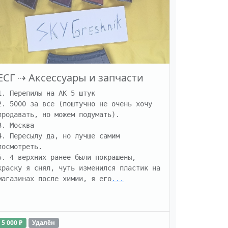
ЕСГ
⇢
Аксессуары и запчасти
1. Перепилы на АК 5 штук

2. 5000 за все (поштучно не очень хочу 
продавать, но можем подумать).

3. Москва

4. Пересылу да, но лучше самим 
посмотреть.

5. 4 верхних ранее были покрашены, 
краску я снял, чуть изменился пластик на 
магазинах после химии, я его
...
5 000 ₽
Удалён