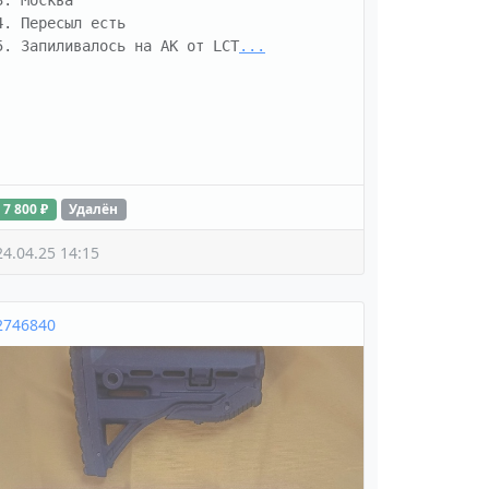
3. Москва

4. Пересыл есть

5. Запиливалось на AK от LCT
...
7 800 ₽
Удалён
24.04.25 14:15
2746840