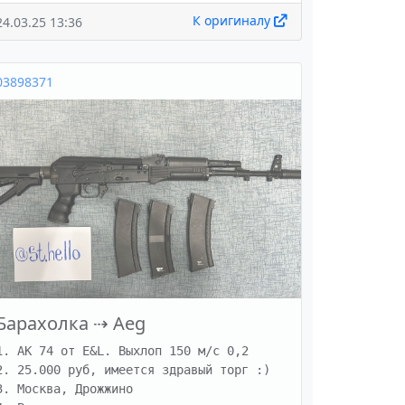
К оригиналу
24.03.25 13:36
03898371
Барахолка
⇢
Aeg
1. АК 74 от E&L. Выхлоп 150 м/с 0,2

2. 25.000 руб, имеется здравый торг :)

3. Москва, Дрожжино 
