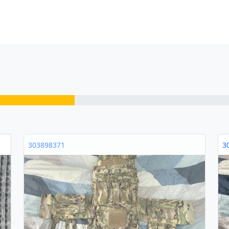
303898371
3