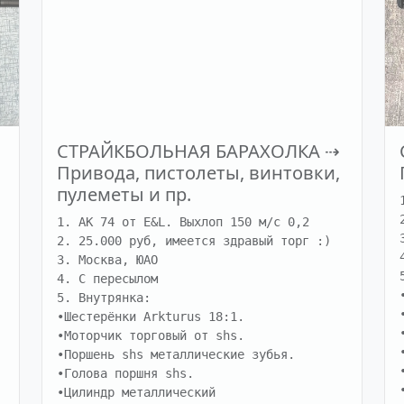
СТРАЙКБОЛЬНАЯ БАРАХОЛКА
⇢
Привода, пистолеты, винтовки,
пулеметы и пр.
1. АК 74 от E&L. Выхлоп 150 м/с 0,2

2. 25.000 руб, имеется здравый торг :)

3. Москва, ЮАО

4. С пересылом

5. Внутрянка:

•Шестерёнки Arkturus 18:1.

•Моторчик торговый от shs.

•Поршень shs металлические зубья.

•Голова поршня shs.

•Цилиндр металлический
