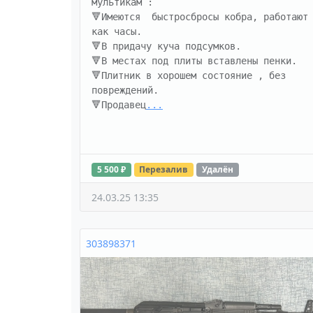
мультикам :

🔻Имеются  быстросбросы кобра, работают 
как часы. 

🔻В придачу куча подсумков. 

🔻В местах под плиты вставлены пенки. 

🔻Плитник в хорошем состояние , без 
повреждений.

🔻Продавец
...
5 500 ₽
Перезалив
Удалён
24.03.25 13:35
303898371