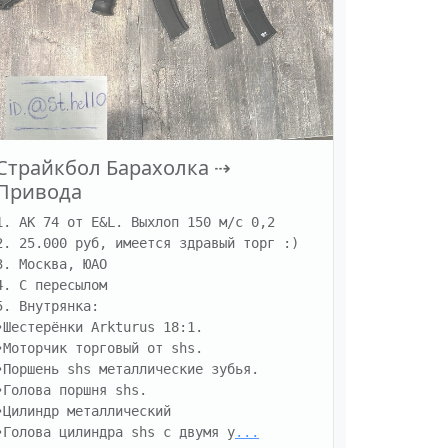
Страйкбол Барахолка
⇢
Привода
1. АК 74 от E&L. Выхлоп 150 м/с 0,2

2. 25.000 руб, имеется здравый торг :)

3. Москва, ЮАО

4. С пересылом

5. Внутрянка:

•Шестерёнки Arkturus 18:1.

•Моторчик торговый от shs.

•Поршень shs металлические зубья.

•Голова поршня shs.

•Цилиндр металлический

•Голова цилиндра shs с двумя у
...