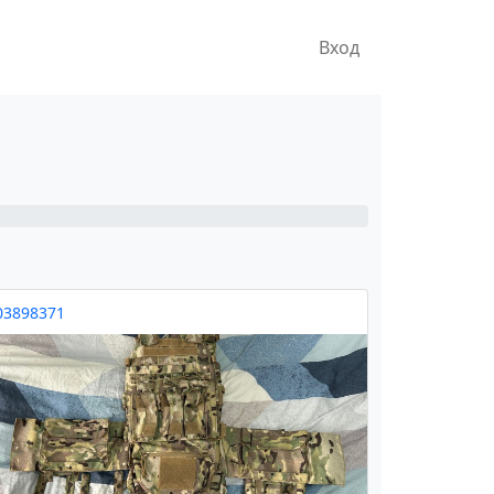
Вход
03898371