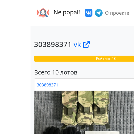
Ne popal!
О проекте
303898371
vk
Рейтинг 43
Всего 10 лотов
303898371