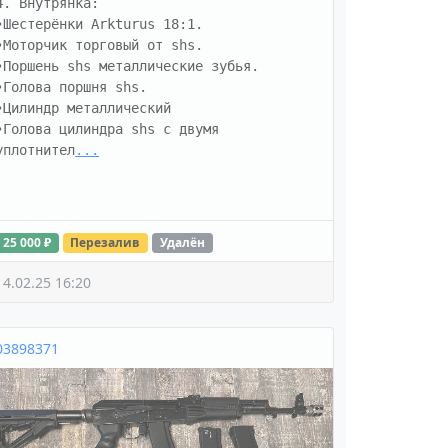
4. Внутрянка:

•Шестерёнки Arkturus 18:1.

•Моторчик торговый от shs.

•Поршень shs металлические зубья.

•Голова поршня shs.

•Цилиндр металлический

•Голова цилиндра shs с двумя 
уплотнител
...
25 000 ₽
Перезалив
Удалён
14.02.25 16:20
03898371