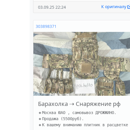
К оригиналу
03.09.25 22:24
303898371
Барахолка
⇢
Снаряжение рф
🔸Москва ЮАО , самовывоз ДРОЖЖИНО. 

🔸Продажа (5500руб). 

🔸К вашему вниманию плитник в расцветке 