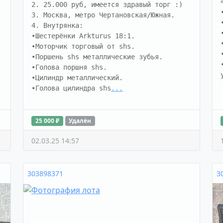
2. 25.000 руб, имеется здравый торг :)

3. Москва, метро Чертановская/Южная.

4. Внутрянка:

•Шестерёнки Arkturus 18:1.

•Моторчик торговый от shs.

•Поршень shs металлические зубья.

•Голова поршня shs.

•Цилиндр металлический.

•Голова цилиндра shs
...
25 000 ₽
Удалён
02.03.25 14:57
303898371
3