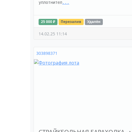
уплотнител
...
25 000 ₽
Перезалив
Удалён
14.02.25 11:14
303898371
СТРАЙКБОЛЬНАЯ БАРАХОЛКА
⇢