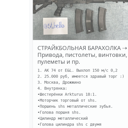
СТРАЙКБОЛЬНАЯ БАРАХОЛКА
⇢
Привода, пистолеты, винтовки,
пулеметы и пр.
1. АК 74 от E&L. Выхлоп 150 м/с 0,2

2. 25.000 руб, имеется здравый торг :)

3. Москва, Дрожжино 

4. Внутрянка:

•Шестерёнки Arkturus 18:1.

•Моторчик торговый от shs.

•Поршень shs металлические зубья.

•Голова поршня shs.

•Цилиндр металлический

•Голова цилиндра shs с двумя 