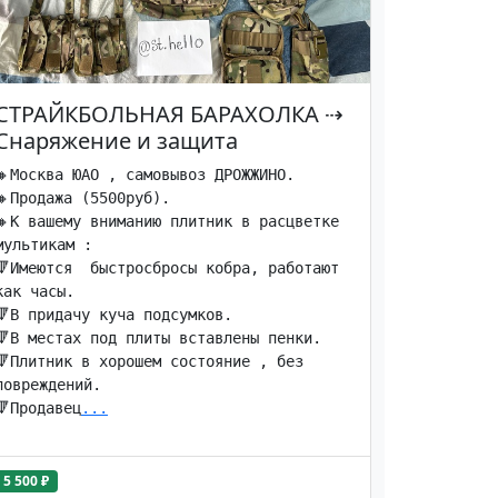
СТРАЙКБОЛЬНАЯ БАРАХОЛКА
⇢
Снаряжение и защита
🔸Москва ЮАО , самовывоз ДРОЖЖИНО. 

🔸Продажа (5500руб). 

🔸К вашему вниманию плитник в расцветке 
мультикам :

🔻Имеются  быстросбросы кобра, работают 
как часы. 

🔻В придачу куча подсумков. 

🔻В местах под плиты вставлены пенки. 

🔻Плитник в хорошем состояние , без 
повреждений.

🔻Продавец
...
5 500 ₽