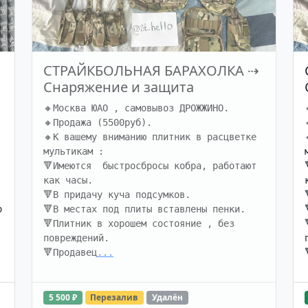
СТРАЙКБОЛЬНАЯ БАРАХОЛКА
⇢
Снаряжение и защита
🔸Москва ЮАО , самовывоз ДРОЖЖИНО. 

🔸Продажа (5500руб). 

🔸К вашему вниманию плитник в расцветке 
мультикам :

🔻Имеются  быстросбросы кобра, работают 
как часы. 

🔻В придачу куча подсумков. 

 
🔻В местах под плиты вставлены пенки. 

🔻Плитник в хорошем состояние , без 
повреждений.

🔻Продавец
...
5 500 ₽
Перезалив
Удалён