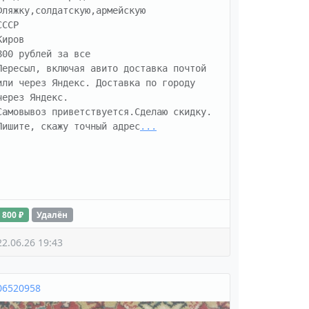
Фляжку,солдатскую,армейскую

СССР

Киров

800 рублей за все

Пересыл, включая авито доставка почтой 
или через Яндекс. Доставка по городу 
через Яндекс.

Самовывоз приветствуется.Сделаю скидку.

Пишите, скажу точный адрес
...
800 ₽
Удалён
22.06.26 19:43
06520958