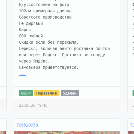
Б/у,состояние на фото

102см.примерная длинна

Советсого производства

Не дырявый

Киров

600 рублей.

Скидка если без пересыла.

Пересыл, включая авито доставка почтой 
или через Яндекс. Доставка по городу 
через Яндекс.

...
600 ₽
Перезалив
Удалён
22.06.26 19:45
706520958
7