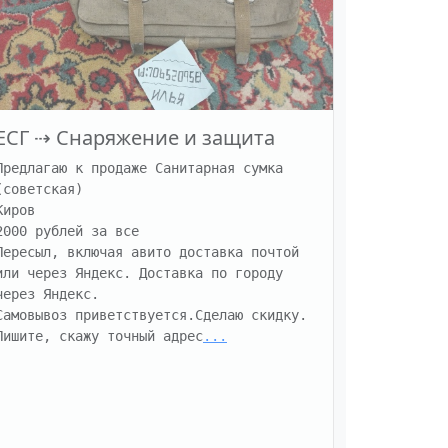
ЕСГ
⇢
Снаряжение и защита
Предлагаю к продаже Санитарная сумка 
(советская)

Киров

2000 рублей за все

Пересыл, включая авито доставка почтой 
или через Яндекс. Доставка по городу 
через Яндекс.

Самовывоз приветствуется.Сделаю скидку.

Пишите, скажу точный адрес
...