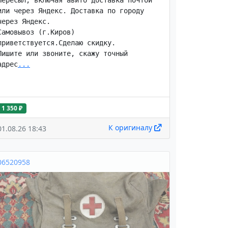
Пересыл, включая авито доставка почтой 
или через Яндекс. Доставка по городу 
через Яндекс.

Самовывоз (г.Киров) 
приветствуется.Сделаю скидку.

Пишите или звоните, скажу точный 
адрес
...
1 350 ₽
К оригиналу
01.08.26 18:43
06520958