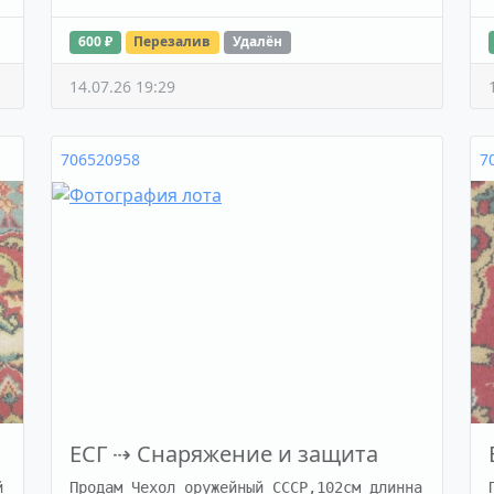
600 ₽
Перезалив
Удалён
14.07.26 19:29
706520958
7
ЕСГ
⇢
Снаряжение и защита
 
Продам Чехол оружейный СССР,102см длинна
