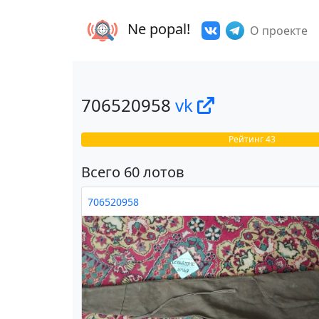
Ne popal!
О проекте
706520958
vk
Рейтинг 43
Всего 60 лотов
706520958