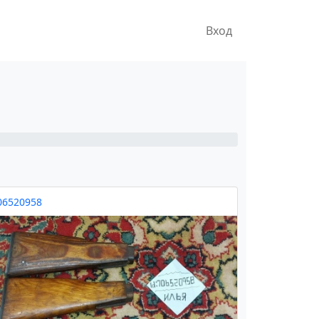
Вход
06520958