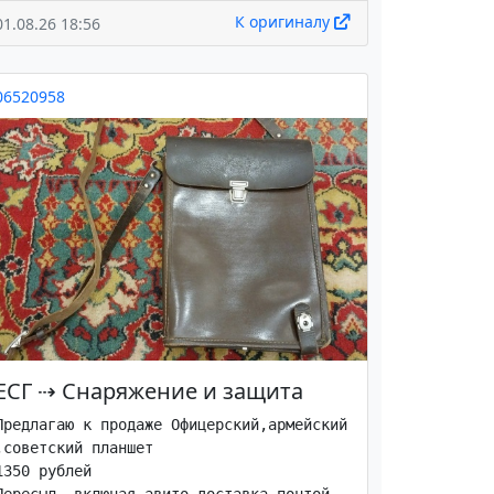
К оригиналу
01.08.26 18:56
06520958
ЕСГ
⇢
Снаряжение и защита
Предлагаю к продаже Офицерский,армейский 
,советский планшет

1350 рублей
