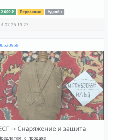
2 000 ₽
Перезалив
Удалён
14.07.26 19:27
06520958
ЕСГ
⇢
Снаряжение и защита
Предлагаю к продаже 