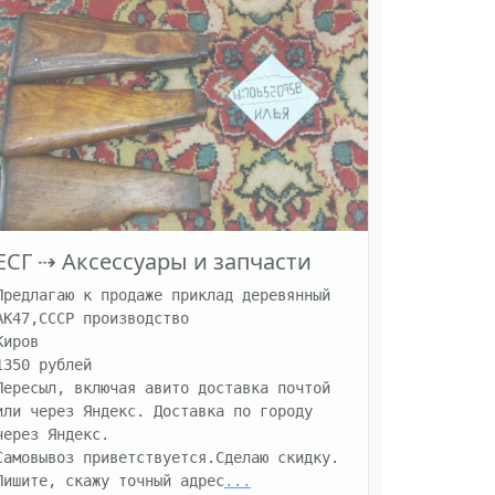
ЕСГ
⇢
Аксессуары и запчасти
Предлагаю к продаже приклад деревянный 
АК47,СССР производство

Киров

1350 рублей

Пересыл, включая авито доставка почтой 
или через Яндекс. Доставка по городу 
через Яндекс.

Самовывоз приветствуется.Сделаю скидку.

Пишите, скажу точный адрес
...