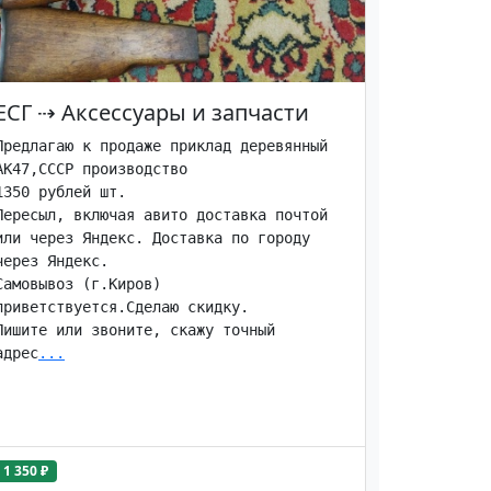
ЕСГ
⇢
Аксессуары и запчасти
Предлагаю к продаже приклад деревянный 
АК47,СССР производство

1350 рублей шт.

Пересыл, включая авито доставка почтой 
или через Яндекс. Доставка по городу 
через Яндекс.

Самовывоз (г.Киров) 
приветствуется.Сделаю скидку.

Пишите или звоните, скажу точный 
адрес
...
1 350 ₽