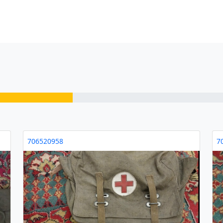
706520958
7