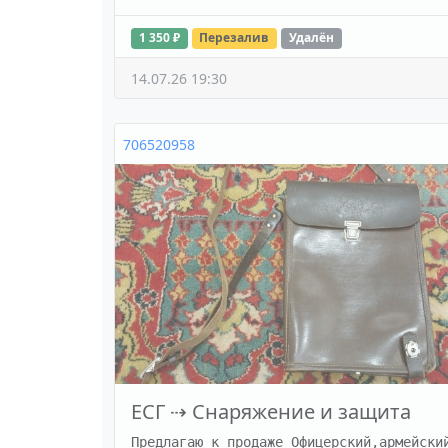
1 350 ₽
Перезалив
Удалён
14.07.26 19:30
706520958
ЕСГ
⇢
Снаряжение и защита
Предлагаю к продаже Офицерский,армейский