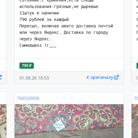
Сотояние:с хранения,есть следы 
использования-грязные,не дырявые

11штук в наличии

790 рублей за каждый

Пересыл, включая авито доставка почтой 
или через Яндекс. Доставка по городу 
через Яндекс.

Самовывоз (г
...
790 ₽
К оригиналу
01.08.26 18:53
706520958
7