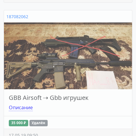
187082062
GBB Airsoft
⇢
Gbb игрушек
Описание
35 000 ₽
Удалён
17.05.19 09:50