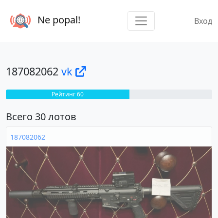
Ne popal!
Вход
187082062
vk
Рейтинг 60
Всего 30 лотов
187082062