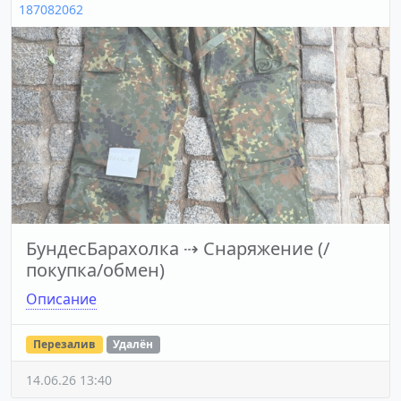
187082062
БундесБарахолка
⇢
Снаряжение (/
покупка/обмен)
Описание
Перезалив
Удалён
14.06.26 13:40