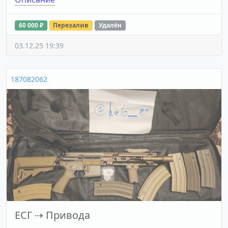
60 000 ₽
Перезалив
Удалён
03.12.25 19:39
187082062
ЕСГ
⇢
Привода