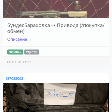
БундесБарахолка
⇢
Привода (/покупка/
обмен)
Описание
90 000 ₽
Удалён
08.07.26 11:23
187082062