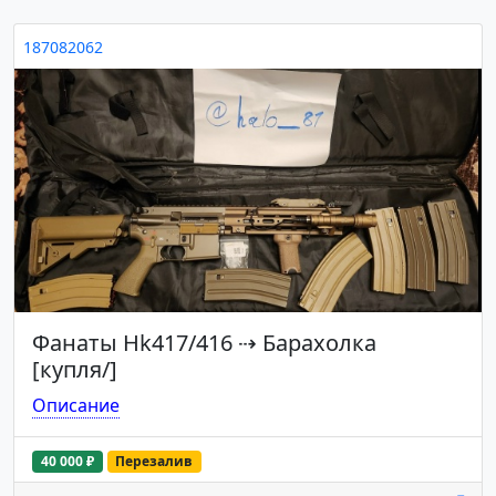
187082062
Фанаты Hk417/416
⇢
Барахолка
[купля/]
Описание
40 000 ₽
Перезалив