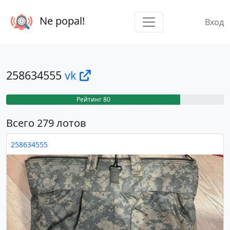
Ne popal!
Вход
258634555
vk
Рейтинг 80
Всего 279 лотов
258634555