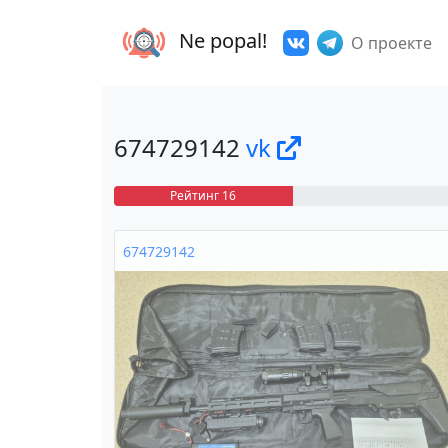
Ne popal!
О проекте
674729142
vk
Рейтинг 16
674729142