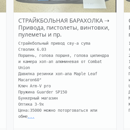
СТРАЙКБОЛЬНАЯ БАРАХОЛКА
⇢
Привода, пистолеты, винтовки,
пулеметы и пр.
Страйкбольный привод сву-а cyma

Стволик 6.03

Поршень, голова поршня, голова цилиндра 
и камера хоп-ап алюминевая от Combat 
Union

Давилка резинки хоп-апа Maple Leaf 
Macaron60°

Ключ Arm-V pro

Пружина Guarder SP150

Бункерный магазин

Оптика 3-9x

Цена:35000 можно поторговаться или 
обме
...