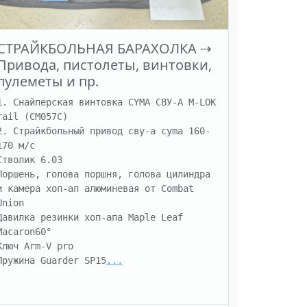
СТРАЙКБОЛЬНАЯ БАРАХОЛКА
⇢
Привода, пистолеты, винтовки,
пулеметы и пр.
1. Снайперская винтовка CYMA СВУ-А M-LOK 
rail (CM057C)

2. Страйкбольный привод сву-а cyma 160-
170 м/с

Стволик 6.03

Поршень, голова поршня, голова цилиндра 
и камера хоп-ап алюминевая от Combat 
Union

Давилка резинки хоп-апа Maple Leaf 
Macaron60°

Ключ Arm-V pro

Пружина Guarder SP15
...