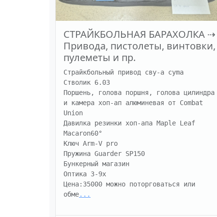
СТРАЙКБОЛЬНАЯ БАРАХОЛКА
⇢
Привода, пистолеты, винтовки,
пулеметы и пр.
Страйкбольный привод сву-а cyma

Стволик 6.03

Поршень, голова поршня, голова цилиндра 
и камера хоп-ап алюминевая от Combat 
Union

Давилка резинки хоп-апа Maple Leaf 
Macaron60°

Ключ Arm-V pro

Пружина Guarder SP150

Бункерный магазин

Оптика 3-9x

Цена:35000 можно поторговаться или 
обме
...