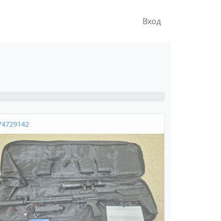
Вход
74729142