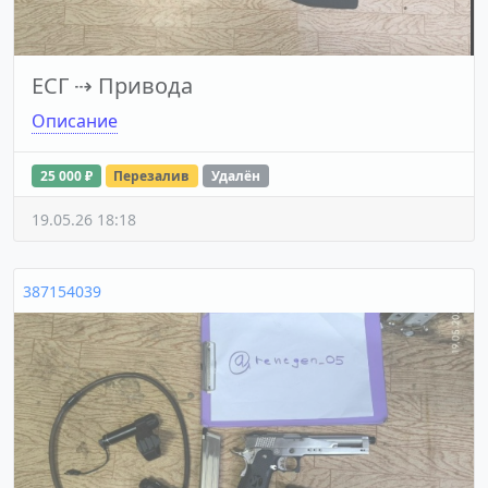
ЕСГ
⇢
Привода
Описание
25 000 ₽
Перезалив
Удалён
19.05.26 18:18
387154039