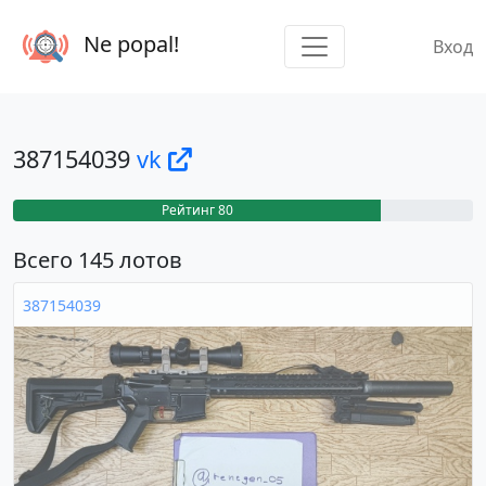
Ne popal!
Вход
387154039
vk
Рейтинг 80
Всего 145 лотов
387154039