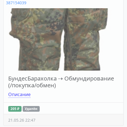
387154039
БундесБарахолка
⇢
Обмундирование
(/покупка/обмен)
Описание
205 ₽
Удалён
21.05.26 22:47