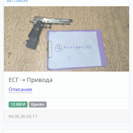
387154039
ЕСГ
⇢
Привода
Описание
12 000 ₽
Удалён
04.06.26 02:17