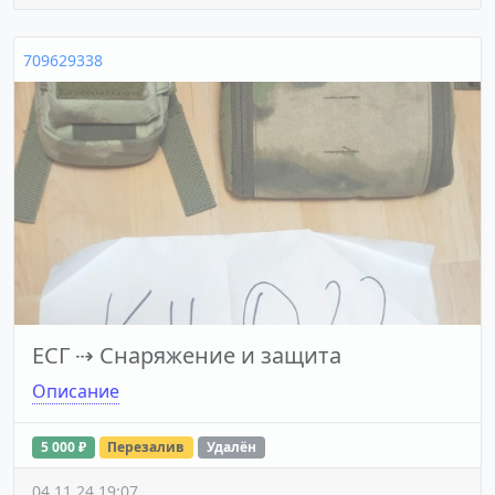
709629338
ЕСГ
⇢
Снаряжение и защита
Описание
5 000 ₽
Перезалив
Удалён
04.11.24 19:07