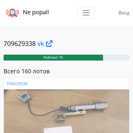
Ne popal!
Вход
709629338
vk
Рейтинг 79
Всего 160 лотов
709629338